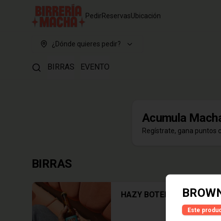
Pedir
Reservas
Ubicación
¿Dónde quieres pedir?
BIRRAS
EVENTO
Acumula
Macha
Regístrate, gana puntos 
BIRRAS
BROWN
HAZY BOTELLA
Este produc