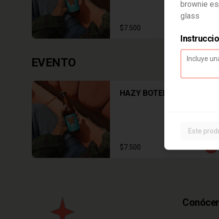
brownie es
glass
$7.500
Instrucci
EVENTO
HAZY BOTELLA
Este prod
$7.500
Conóce