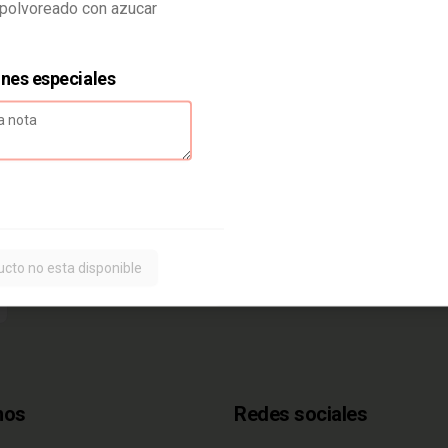
polvoreado con azucar
$6.500
ones especiales
ucto no esta disponible
nos
Redes sociales