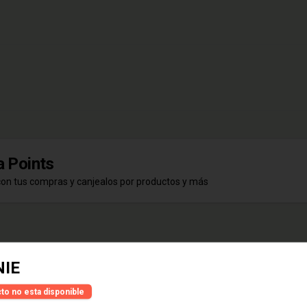
 Points
con tus compras y canjealos por productos y más
IE
HELLES LAGER BOTELLA
to no esta disponible