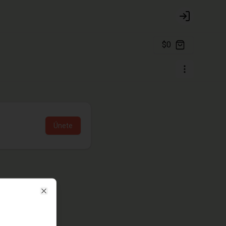
Login
$0
Únete
Close