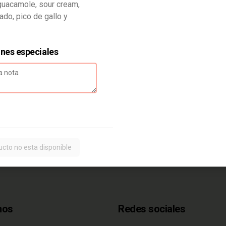
guacamole, sour cream,
do, pico de gallo y
$6.500
ones especiales
ucto no esta disponible
nos
Redes sociales