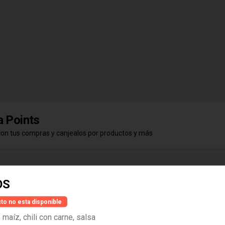
 Points
con tus compras y canjealos por productos y más
OS
HELLES LAGER BOTELLA
to no esta disponible
maíz, chili con carne, salsa