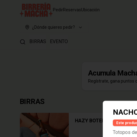
Pedir
Reservas
Ubicación
¿Dónde quieres pedir?
BIRRAS
EVENTO
Acumula
Macha
Regístrate, gana puntos 
BIRRAS
NACH
HAZY BOTELLA
Este produc
Totopos de 