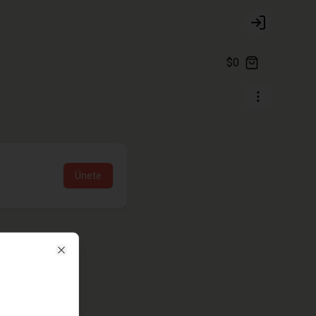
Login
$0
Únete
Close