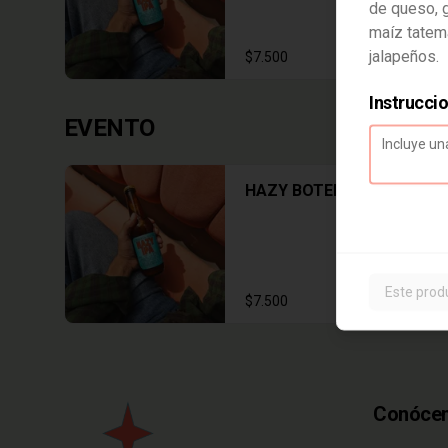
de queso, 
maíz tatema
jalapeños.
$7.500
Instrucci
EVENTO
HAZY BOTELLA
Este prod
$7.500
Conóce