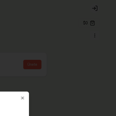
Login
$0
Únete
Close