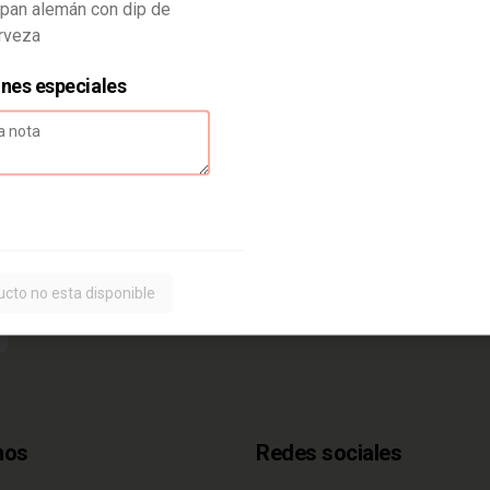
 pan alemán con dip de
rveza
$6.500
ones especiales
ucto no esta disponible
nos
Redes sociales