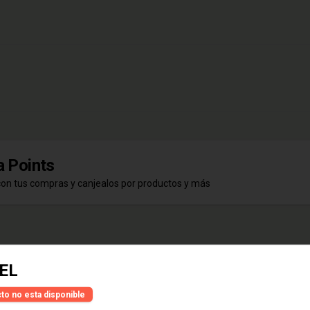
 Points
con tus compras y canjealos por productos y más
EL
HELLES LAGER BOTELLA
to no esta disponible