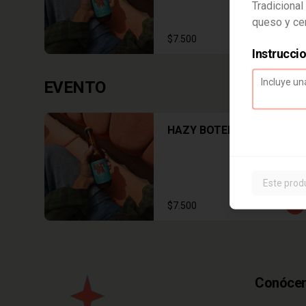
Tradicional
queso y ce
$7.500
Instrucci
EVENTO
HAZY BOTELLA
Este prod
$7.500
Conóce