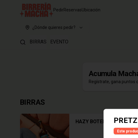
Pedir
Reservas
Ubicación
¿Dónde quieres pedir?
BIRRAS
EVENTO
Acumula
Macha
Regístrate, gana puntos 
BIRRAS
PRETZ
HAZY BOTELLA
Este produc