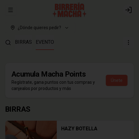
Abrir menu de navegación
Login
¿Dónde quieres pedir?
BIRRAS
EVENTO
Acumula
Macha Points
Únete
Regístrate, gana puntos con tus compras y
canjealos por productos y más
BIRRAS
HAZY BOTELLA